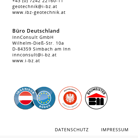
+43 (0) 7242 22160-11
geotechnik@i-bz.at
www.ibz-geotechnik.at
Büro Deutschland
InnConsult GmbH
Wilhelm-Dieß-Str. 10a
D-84359 Simbach am Inn
innconsult@i-bz.at
www.i-bz.at
DATENSCHUTZ
IMPRESSUM