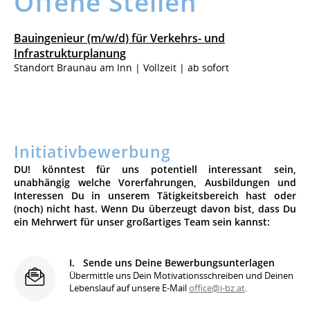
Offene Stellen
Bauingenieur (m/w/d) für Verkehrs- und
Infrastrukturplanung
Standort Braunau am Inn | Vollzeit | ab sofort
Initiativbewerbung
DU! könntest für uns potentiell interessant sein,
unabhängig welche Vor­er­fah­rungen, Aus­bil­dungen und
Interessen Du in unserem Tä­tig­keits­bereich hast oder
(noch) nicht hast. Wenn Du überzeugt davon bist, dass Du
ein Mehrwert für unser großartiges Team sein kannst:
I. Sende uns Deine Bewerbungsunterlagen
Übermittle uns Dein Motivationsschreiben und Deinen
Lebenslauf auf unsere E-Mail
office@i‑bz.at
.