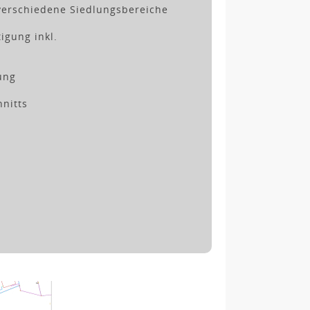
erschiedene Siedlungsbereiche
gung inkl.
ung
nitts