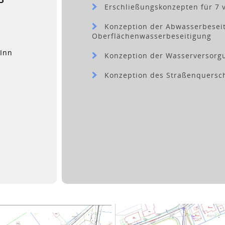
Erschließungskonzepten für 7 v
Konzeption der Abwasserbeseiti
Oberflächenwasserbeseitigung
Inn
Konzeption der Wasserversorg
Konzeption des Straßenquersch