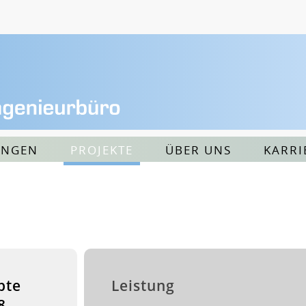
UNGEN
PROJEKTE
ÜBER UNS
KARRI
pte
Leistung
8